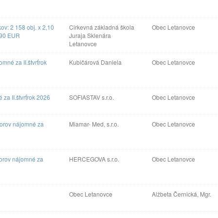
ov: 2 158 obj. x 2,10
Cirkevná základná škola
Obec Letanovce
3,90 EUR
Juraja Sklenára
Letanovce
né za II.štvrťrok
Kubičárová Daniela
Obec Letanovce
a II.štvrťrok 2026
SOFIASTAV s.r.o.
Obec Letanovce
torov nájomné za
Miamar- Med, s.r.o.
Obec Letanovce
torov nájomné za
HERCEGOVA s.r.o.
Obec Letanovce
Obec Letanovce
Alžbeta Černická, Mgr.