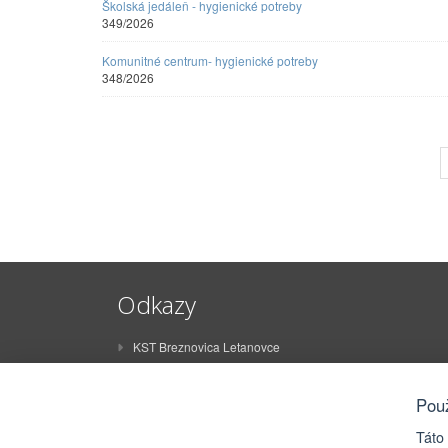
Školská jedáleň - hygienické potreby
349/2026
Komunitné centrum- hygienické potreby
348/2026
Odkazy
KST Breznovica Letanovce
ŠK Breznovica Letanovce
STO Letanovce
Pou
ZŠ Juraja Sklenára Letanovce
Táto