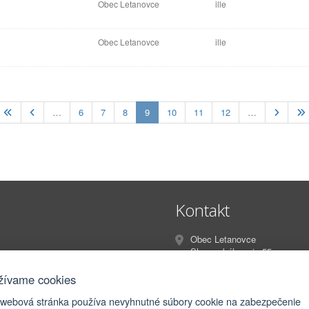
Obec Letanovce
ille
Obec Letanovce
ille
(current)
…
6
7
8
9
10
11
12
…
Kontakt
Obec Letanovce
Slovenského raja 55
Letanovce
053 13
žívame cookies
 webová stránka používa nevyhnutné súbory cookie na zabezpečenie