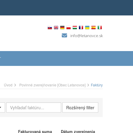
info@letanovce.sk
T
Úvod
Povinné zverejňovanie [Obec Letanovce]
Faktúry
Vyhľadať faktúru
Rozšírený filter
Fakturovaná suma
Dátum zverejnenia