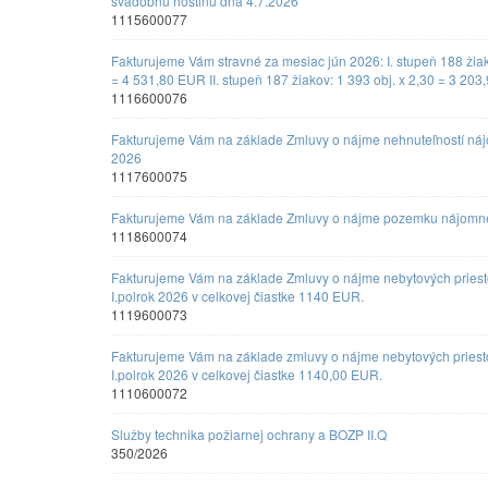
svadobnú hostinu dňa 4.7.2026
1115600077
Fakturujeme Vám stravné za mesiac jún 2026: I. stupeň 188 žiak
= 4 531,80 EUR II. stupeň 187 žiakov: 1 393 obj. x 2,30 = 3 20
1116600076
Fakturujeme Vám na základe Zmluvy o nájme nehnuteľností nájom
2026
1117600075
Fakturujeme Vám na základe Zmluvy o nájme pozemku nájomné z
1118600074
Fakturujeme Vám na základe Zmluvy o nájme nebytových pries
I.polrok 2026 v celkovej čiastke 1140 EUR.
1119600073
Fakturujeme Vám na základe zmluvy o nájme nebytových pries
I.polrok 2026 v celkovej čiastke 1140,00 EUR.
1110600072
Služby technika požiarnej ochrany a BOZP II.Q
350/2026