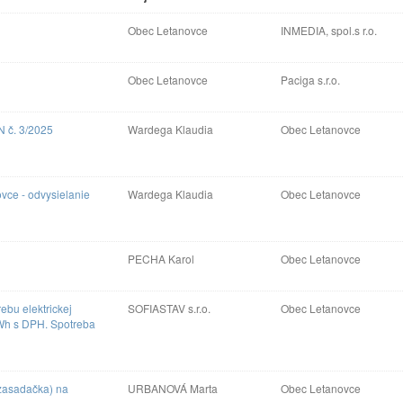
Obec Letanovce
INMEDIA, spol.s r.o.
Obec Letanovce
Paciga s.r.o.
N č. 3/2025
Wardega Klaudia
Obec Letanovce
vce - odvysielanie
Wardega Klaudia
Obec Letanovce
PECHA Karol
Obec Letanovce
bu elektrickej
SOFIASTAV s.r.o.
Obec Letanovce
kWh s DPH. Spotreba
zasadačka) na
URBANOVÁ Marta
Obec Letanovce