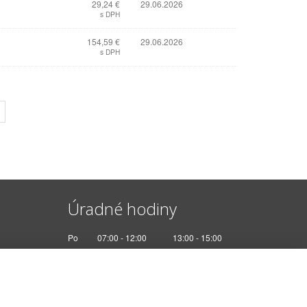
29,24 €
29.06.2026
s DPH
154,59 €
29.06.2026
s DPH
Úradné hodiny
Po
07:00 - 12:00
13:00 - 15:00
Ut
Nestránkový deň
St
07:00 - 12:00
13:00 - 17:00
Št
Nestránkový deň