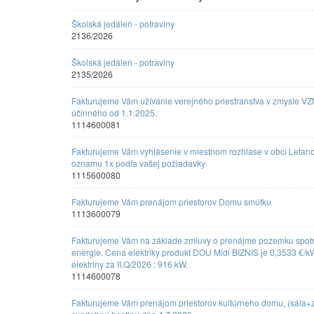
Školská jedáleň - potraviny
2136/2026
Školská jedáleň - potraviny
2135/2026
Fakturujeme Vám užívanie verejného priestranstva v zmysle VZ
účinného od 1.1.2025.
1114600081
Fakturujeme Vám vyhlásenie v miestnom rozhlase v obci Letano
oznamu 1x podľa vašej požiadavky
1115600080
Fakturujeme Vám prenájom priestorov Domu smútku
1113600079
Fakturujeme Vám na základe zmluvy o prenájme pozemku spotre
energie. Cena elektriky produkt DOU Midi BIZNIS je 0,3533 €/
elektriny za II.Q/2026 : 916 kW.
1114600078
Fakturujeme Vám prenájom priestorov kultúrneho domu, (sála+