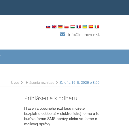
info@letanovce.sk
T
Úvod
Hlásenia rozhlasu
Zo dňa 19. 5. 2026 o 8:00
Prihlásenie k odberu
Hlásenia obecného rozhlasu môžete
bezplatne odoberať v elektronickej forme a to
buď vo forme SMS správy alebo vo forme e-
mailovej správy.