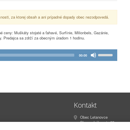
nosti, za ktorej obsah a ani prípadné dopady obec nezodpovedá.
eny: Muškáty stojaté a ťahavé, Surfínie, Milionbels, Gazánie,
ny. Predajca sa zdrží za obecným úradom 1 hodinu.
Klávesmi
00:00
so
šípkou
nahor/nadol
zvýšite
alebo
znížite
hlasitosť.
Kontakt
Obec Letanovce
Slovenského raja 55
Letanovce