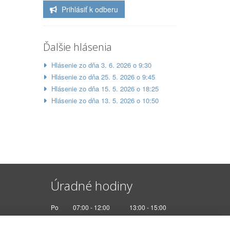
Prihlásiť k odberu
Ďalšie hlásenia
Hlásenie zo dňa 3. 6. 2026 o 9:30
Hlásenie zo dňa 25. 5. 2026 o 9:45
Hlásenie zo dňa 15. 5. 2026 o 18:25
Hlásenie zo dňa 13. 5. 2026 o 10:50
Úradné hodiny
Po
07:00 - 12:00
13:00 - 15:00
Ut
Nestránkový deň