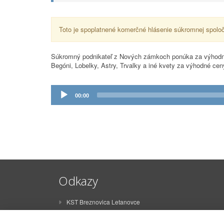
Toto je spoplatnené komerčné hlásenie súkromnej spoloč
Súkromný podnikateľ z Nových zámkoch ponúka za výhodné c
Begóni, Lobelky, Astry, Trvalky a iné kvety za výhodné ce
Prehrávač
00:00
zvuku
Odkazy
KST Breznovica Letanovce
ŠK Breznovica Letanovce