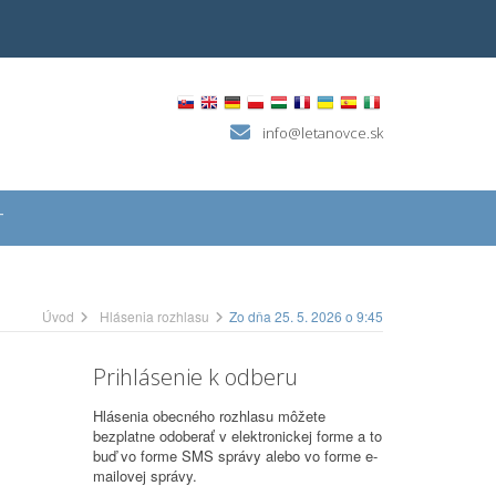
info@letanovce.sk
T
Úvod
Hlásenia rozhlasu
Zo dňa 25. 5. 2026 o 9:45
Prihlásenie k odberu
Hlásenia obecného rozhlasu môžete
bezplatne odoberať v elektronickej forme a to
buď vo forme SMS správy alebo vo forme e-
mailovej správy.