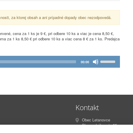
nosti, za ktorej obsah a ani prípadné dopady obec nezodpovedá.
ené, cena za 1 ks je 9 €, pri odbere 10 ks a viac je cena 8,50 €,
ma za 1 ks 8,50 € pri odbere 10 ks a viac cena 8 € za 1 ks. Predajca
Klávesmi
00:00
so
šípkou
nahor/nadol
zvýšite
alebo
znížite
hlasitosť.
Kontakt
Obec Letanovce
Slovenského raja 55
Letanovce