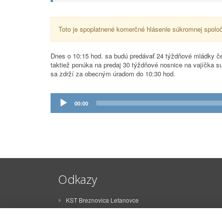
Toto je spoplatnené komerčné hlásenie súkromnej spoloč
Dnes o 10:15 hod. sa budú predávať 24 týždňové mládky červ
taktiež ponúka na predaj 30 týždňové nosnice na vajíčka su
sa zdrží za obecným úradom do 10:30 hod.
Prehrávač
00:00
zvuku
Odkazy
KST Breznovica Letanovce
ŠK Breznovica Letanovce