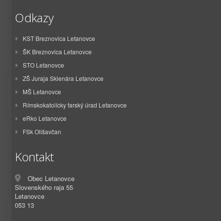
Odkazy
KST Breznovica Letanovce
ŠK Breznovica Letanovce
STO Letanovce
ZŠ Juraja Sklenára Letanovce
MŠ Letanovce
Rímskokatolícky farský úrad Letanovce
eRko Letanovce
FSk Olišavčan
Kontakt
Obec Letanovce
Slovenského raja 55
Letanovce
053 13