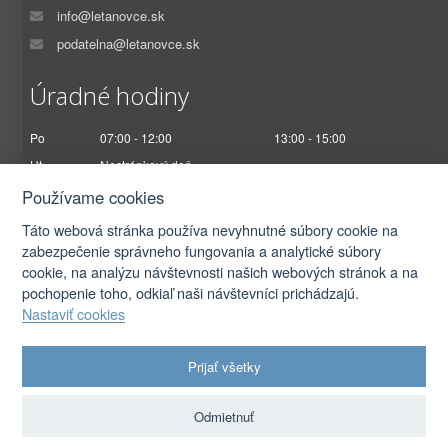
info@letanovce.sk
podatelna@letanovce.sk
Úradné hodiny
Po
07:00 - 12:00
13:00 - 15:00
Ut
Nestránkový deň
St
07:00 - 12:00
13:00 - 17:00
Používame cookies
Št
Nestránkový deň
Táto webová stránka používa nevyhnutné súbory cookie na
Pi
07:00 - 12:30
zabezpečenie správneho fungovania a analytické súbory
cookie, na analýzu návštevnosti našich webových stránok a na
pochopenie toho, odkiaľ naši návštevníci prichádzajú.
Nastaviť cookies
2026 © Obec Letanovce |
Prihlásiť sa
Prijať všetky
Autorské práva
|
Ochrana osobných údajov
|
Prístupnosť
|
Podmienky použitia
|
Nastavenia cookies
Odmietnuť