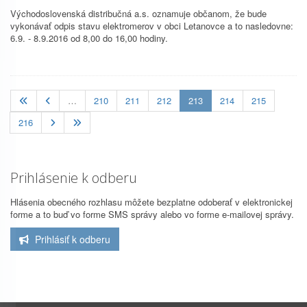
Východoslovenská distribučná a.s. oznamuje občanom, že bude
vykonávať odpis stavu elektromerov v obci Letanovce a to nasledovne:
6.9. - 8.9.2016 od 8,00 do 16,00 hodiny.
(current)
…
210
211
212
213
214
215
216
Prihlásenie k odberu
Hlásenia obecného rozhlasu môžete bezplatne odoberať v elektronickej
forme a to buď vo forme SMS správy alebo vo forme e-mailovej správy.
Prihlásiť k odberu