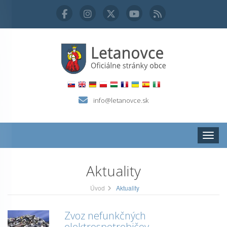
info@letanovce.sk
Zobraz
Aktuality
Úvod
Aktuality
Zvoz nefunkčných
elektrospotrebičov