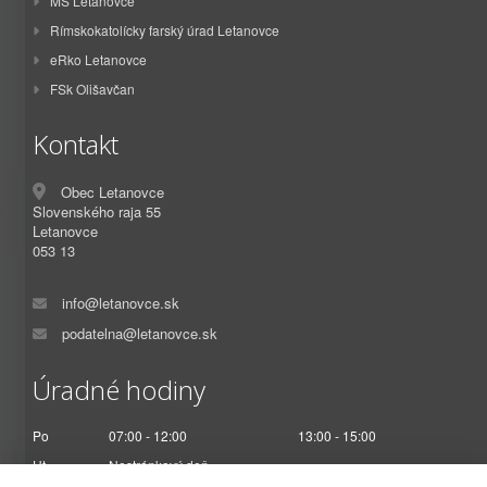
MŠ Letanovce
Rímskokatolícky farský úrad Letanovce
eRko Letanovce
FSk Olišavčan
Kontakt
Obec Letanovce
Slovenského raja 55
Letanovce
053 13
info@letanovce.sk
podatelna@letanovce.sk
Úradné hodiny
Po
07:00 - 12:00
13:00 - 15:00
Ut
Nestránkový deň