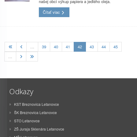
našej obci výkup papiera a jedlého oleja.
Čítať viac
(current)
…
39
40
41
42
43
44
45
…
Odkazy
KST Breznovica Letanovce
ŠK Breznovica Letanovce
STO Letanovce
ZŠ Juraja Sklenára Letanovce