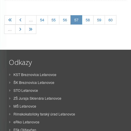
(current)
…
54
55
56
57
58
59
60
…
Odkazy
KST Breznovica Letanovce
ŠK Breznovica Letanovce
STO Letanovce
ZŠ Juraja Sklenára Letanovce
MŠ Letanovce
Rímskokatolícky farský úrad Letanovce
eRko Letanovce
FSk Olišavčan