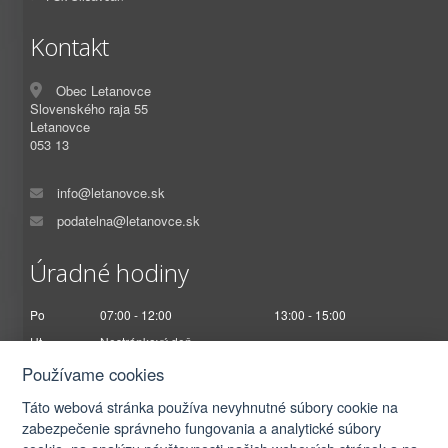
Kontakt
Obec Letanovce
Slovenského raja 55
Letanovce
053 13
info@letanovce.sk
podatelna@letanovce.sk
Úradné hodiny
Po
07:00 - 12:00
13:00 - 15:00
Ut
Nestránkový deň
St
07:00 - 12:00
13:00 - 17:00
Používame cookies
Št
Nestránkový deň
Táto webová stránka používa nevyhnutné súbory cookie na
Pi
07:00 - 12:30
zabezpečenie správneho fungovania a analytické súbory