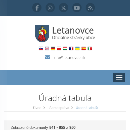
info@letanovce.sk
Zobraz
Úradná tabuľa
Úvod
Samospráva
Úradná tabuľa
Zobrazené dokumenty
841 - 855
z
950