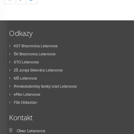
Odkazy
KST Breznovica Letanovce
ŠK Breznovica Letanovce
STO Letanovce
ZŠ Juraja Sklenára Letanovce
MŠ Letanovce
Rímskokatolícky farský úrad Letanovce
eRko Letanovce
FSk Olišavčan
Kontakt
Obec Letanovce