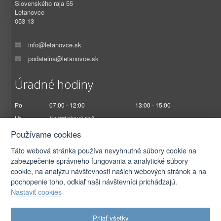
Slovenského raja 55
Letanovce
053 13
info@letanovce.sk
podatelna@letanovce.sk
Úradné hodiny
Po
07:00 - 12:00
13:00 - 15:00
Ut
Nestránkový deň
St
07:00 - 12:00
13:00 - 17:00
Používame cookies
Št
Nestránkový deň
Táto webová stránka používa nevyhnutné súbory cookie na
Pi
07:00 - 12:30
zabezpečenie správneho fungovania a analytické súbory
cookie, na analýzu návštevnosti našich webových stránok a na
pochopenie toho, odkiaľ naši návštevníci prichádzajú.
Nastaviť cookies
2026 © Obec Letanovce |
Prihlásiť sa
Prijať všetky
Autorské práva
|
Ochrana osobných údajov
|
Prístupnosť
|
Podmienky použitia
|