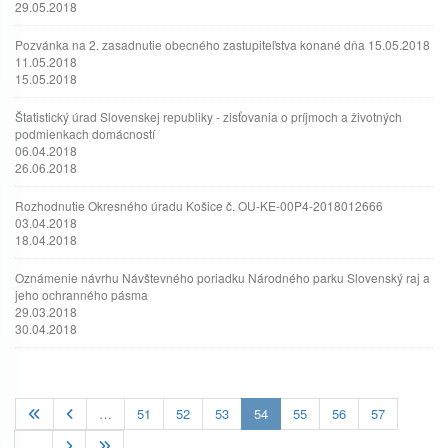
29.05.2018
Pozvánka na 2. zasadnutie obecného zastupiteľstva konané dňa 15.05.2018
11.05.2018
15.05.2018
Štatistický úrad Slovenskej republiky - zisťovania o príjmoch a životných
podmienkach domácností
06.04.2018
26.06.2018
Rozhodnutie Okresného úradu Košice č. OU-KE-00P4-2018012666
03.04.2018
18.04.2018
Oznámenie návrhu Návštevného poriadku Národného parku Slovenský raj a
jeho ochranného pásma
29.03.2018
30.04.2018
(current)
…
51
52
53
54
55
56
57
…