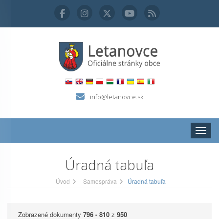
info@letanovce.sk
Zobraz
Úradná tabuľa
Úvod
Samospráva
Úradná tabuľa
Zobrazené dokumenty
796 - 810
z
950