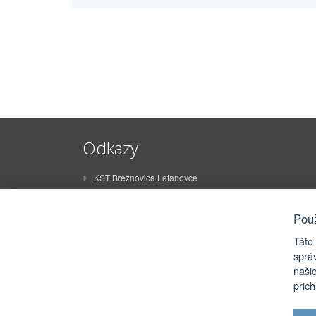
Odkazy
KST Breznovica Letanovce
ŠK Breznovica Letanovce
STO Letanovce
Pou
ZŠ Juraja Sklenára Letanovce
Táto
MŠ Letanovce
sprá
naši
Rímskokatolícky farský úrad Letanovce
pric
eRko Letanovce
FSk Olišavčan