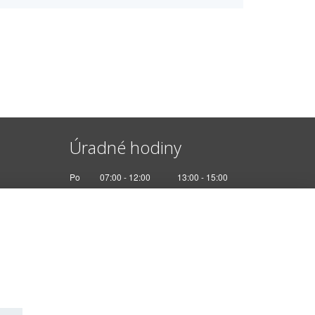
Úradné hodiny
Po
07:00 - 12:00
13:00 - 15:00
Ut
Nestránkový deň
St
07:00 - 12:00
13:00 - 17:00
Št
Nestránkový deň
Pi
07:00 - 12:30