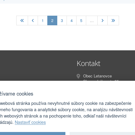
(current)
1
2
3
4
5
…
Kontakt
Obec Letanovce
Slovenského raja 55
Letanovce
053 13
žívame cookies
 webová stránka používa nevyhnutné súbory cookie na zabezpečenie
info@letanovce.sk
vneho fungovania a analytické súbory cookie, na analýzu návštevnosti
podatelna@letanovce.sk
ch webových stránok a na pochopenie toho, odkiaľ naši návštevníci
hádzajú.
Nastaviť cookies