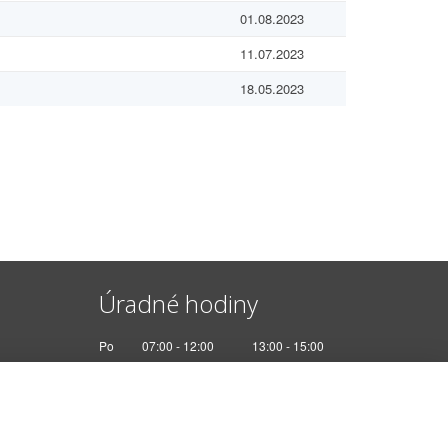
01.08.2023
11.07.2023
18.05.2023
Úradné hodiny
Po
07:00 - 12:00
13:00 - 15:00
Ut
Nestránkový deň
St
07:00 - 12:00
13:00 - 17:00
Št
Nestránkový deň