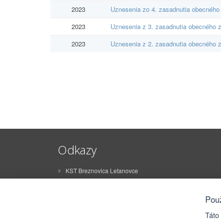
2023
Uznesenia zo 4. zasadnutia obecného 
2023
Uznesenia z 3. zasadnutia obecného z
2023
Uznesenia z 2. zasadnutia obecného z
Odkazy
KST Breznovica Letanovce
ŠK Breznovica Letanovce
STO Letanovce
Pou
ZŠ Juraja Sklenára Letanovce
Táto