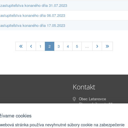
zastupiteľstva konaného dňa 31.07.2023
astupiteľstva konaného dňa 06.07.2023
astupiteľstva konaného dňa 17.05.2023
(current)
1
2
3
4
5
…
Kontakt
Obec Letanovce
Slovenského raja 55
Letanovce
053 13
žívame cookies
 webová stránka používa nevyhnutné súbory cookie na zabezpečenie
info@letanovce.sk