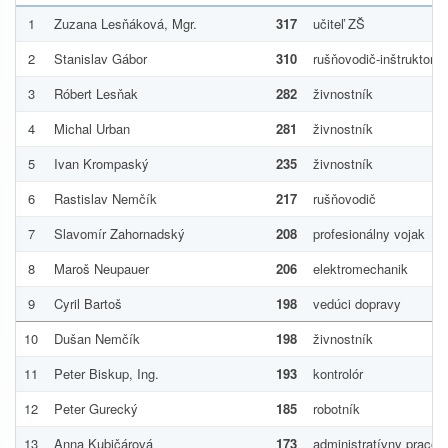
1
Zuzana Lesňáková, Mgr.
317
učiteľ ZŠ
2
Stanislav Gábor
310
rušňovodič-inštruktor
3
Róbert Lesňak
282
živnostník
4
Michal Urban
281
živnostník
5
Ivan Krompaský
235
živnostník
6
Rastislav Nemčík
217
rušňovodič
7
Slavomír Zahornadský
208
profesionálny vojak
8
Maroš Neupauer
206
elektromechanik
9
Cyril Bartoš
198
vedúci dopravy
10
Dušan Nemčík
198
živnostník
11
Peter Biskup, Ing.
193
kontrolór
12
Peter Gurecký
185
robotník
13
Anna Kubičárová
173
administratívny pracov