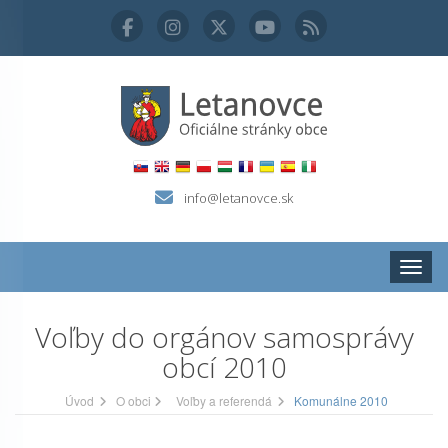
info@letanovce.sk
Zobraz
Voľby do orgánov samosprávy
obcí 2010
Úvod
O obci
Voľby a referendá
Komunálne 2010