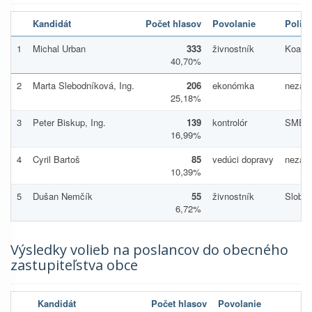
Kandidát
Počet hlasov
Povolanie
Politi
1
Michal Urban
333
živnostník
Koalíc
40,70%
2
Marta Slebodníková, Ing.
206
ekonómka
nezávi
25,18%
3
Peter Biskup, Ing.
139
kontrolór
SMER-
16,99%
4
Cyril Bartoš
85
vedúci dopravy
nezávi
10,39%
5
Dušan Nemčík
55
živnostník
Slobod
6,72%
Výsledky volieb na poslancov do obecného
zastupiteľstva obce
Kandidát
Počet hlasov
Povolanie