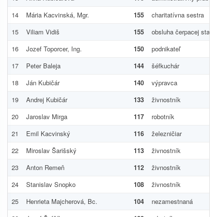
14
Mária Kacvinská, Mgr.
155
charitatívna sestra
15
Viliam Vidiš
155
obsluha čerpacej stani
16
Jozef Toporcer, Ing.
150
podnikateľ
17
Peter Baleja
144
šéfkuchár
18
Ján Kubičár
140
výpravca
19
Andrej Kubičár
133
živnostník
20
Jaroslav Mirga
117
robotník
21
Emil Kacvinský
116
železničiar
22
Miroslav Šarišský
113
živnostník
23
Anton Remeň
112
živnostník
24
Stanislav Snopko
108
živnostník
25
Henrieta Majcherová, Bc.
104
nezamestnaná