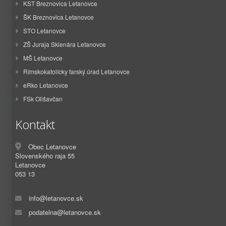
KST Breznovica Letanovce
ŠK Breznovica Letanovce
STO Letanovce
ZŠ Juraja Sklenára Letanovce
MŠ Letanovce
Rímskokatolícky farský úrad Letanovce
eRko Letanovce
FSk Olišavčan
Kontakt
Obec Letanovce
Slovenského raja 55
Letanovce
053 13
info@letanovce.sk
podatelna@letanovce.sk