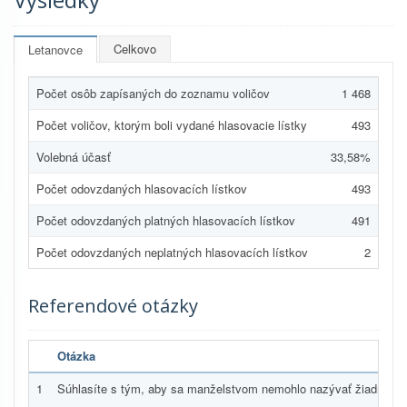
Celkovo
Letanovce
Počet osôb zapísaných do zoznamu voličov
1 468
Počet voličov, ktorým boli vydané hlasovacie lístky
493
Volebná účasť
33,58%
Počet odovzdaných hlasovacích lístkov
493
Počet odovzdaných platných hlasovacích lístkov
491
Počet odovzdaných neplatných hlasovacích lístkov
2
Referendové otázky
Otázka
1
Súhlasíte s tým, aby sa manželstvom nemohlo nazývať žiadne in