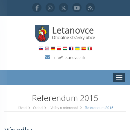
info@letanovce.sk
Zobraz
Referendum 2015
Úvod
O obci
Voľby a referendá
Referendum 2015
Výsledky