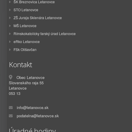
ŠK Breznovica Letanovce
STO Letanovce
ZŠ Juraja Sklenára Letanovce
MŠ Letanovce
Rímskokatolícky farský úrad Letanovce
eRko Letanovce
FSk Olišavčan
Kontakt
Obec Letanovce
Slovenského raja 55
Letanovce
053 13
info@letanovce.sk
podatelna@letanovce.sk
Úradné hodiny